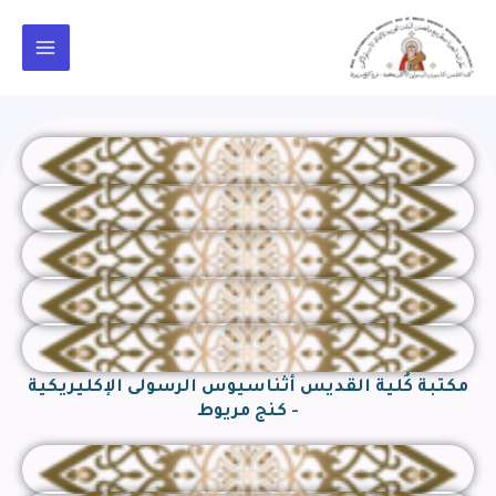
خطي
Main
لى
Menu
لمحتوى
مكتبة كُلية القديس أثناسيوس الرسولى الإكليريكية
- كنج مريوط